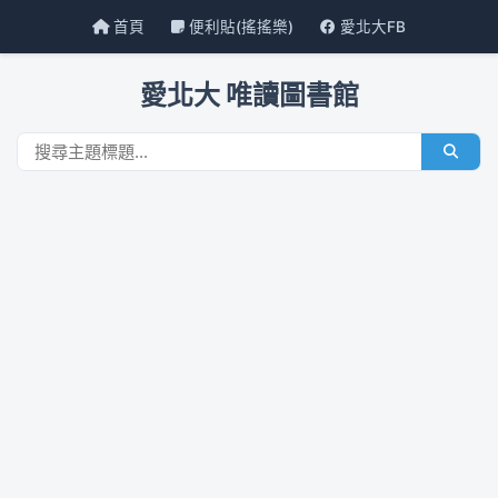
首頁
便利貼(搖搖樂)
愛北大FB
愛北大 唯讀圖書館