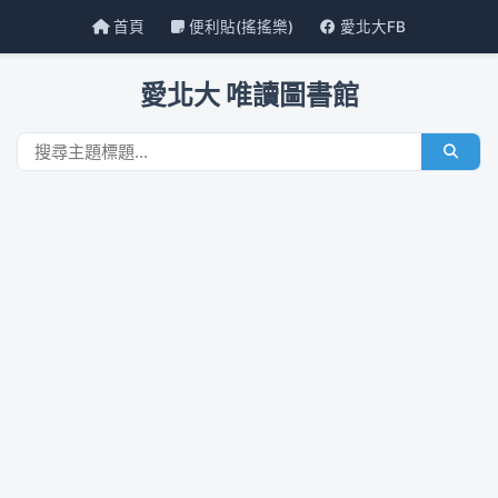
首頁
便利貼(搖搖樂)
愛北大FB
愛北大 唯讀圖書館