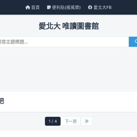
首頁
便利貼(搖搖樂)
愛北大FB
愛北大 唯讀圖書館
吧
1 / 4
下一頁