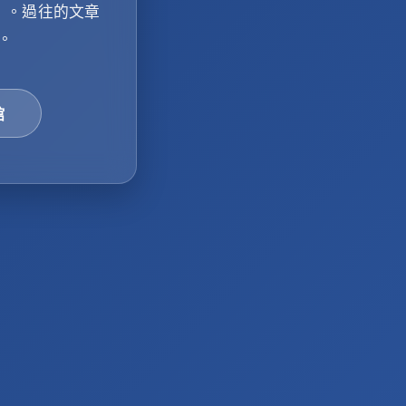
」
。過往的文章
。
館