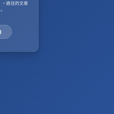
」
。過往的文章
。
館