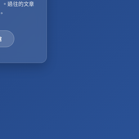
」
。過往的文章
。
館