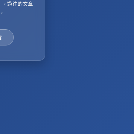
」
。過往的文章
。
館