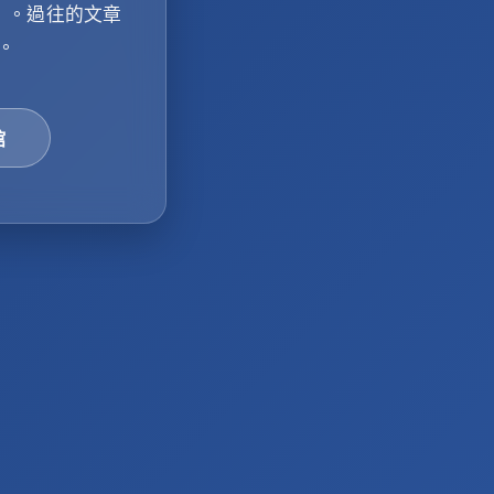
」
。過往的文章
。
館