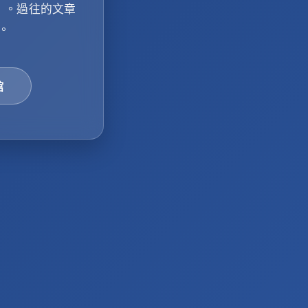
」
。過往的文章
。
館