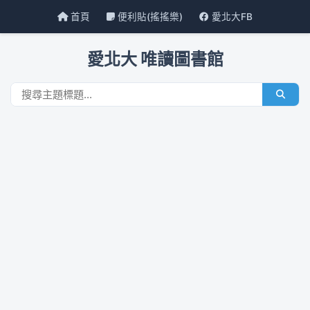
首頁
便利貼(搖搖樂)
愛北大FB
愛北大 唯讀圖書館