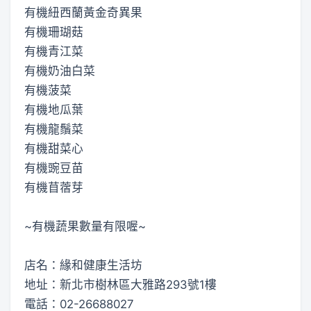
有機紐西蘭黃金奇異果
有機珊瑚菇
有機青江菜
有機奶油白菜
有機菠菜
有機地瓜葉
有機龍鬚菜
有機甜菜心
有機豌豆苗
有機苜蓿芽
~有機蔬果數量有限喔~
店名：緣和健康生活坊
地址：新北市樹林區大雅路293號1樓
電話：02-26688027