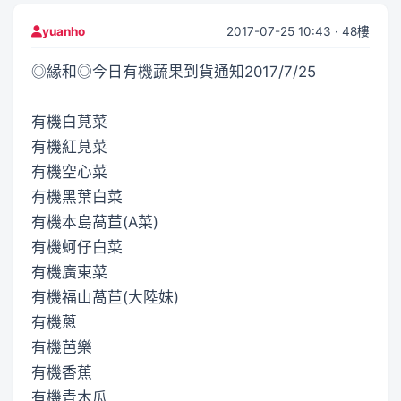
2017-07-25 10:43 · 48樓
yuanho
◎緣和◎今日有機蔬果到貨通知2017/7/25
有機白莧菜
有機紅莧菜
有機空心菜
有機黑葉白菜
有機本島萵苣(A菜)
有機蚵仔白菜
有機廣東菜
有機福山萵苣(大陸妹)
有機蔥
有機芭樂
有機香蕉
有機青木瓜