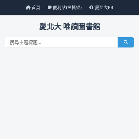
首頁
便利貼(搖搖樂)
愛北大FB
愛北大 唯讀圖書館