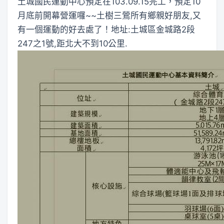
土城國民運動中心預定在103.09.15完工，預定10
月底前開幕營運囉~~土樹三鶯所有鄉親好朋友,又
有一個運動的好去處了！地址:土城區金城路2段
247之1號,距北大不到10公里.