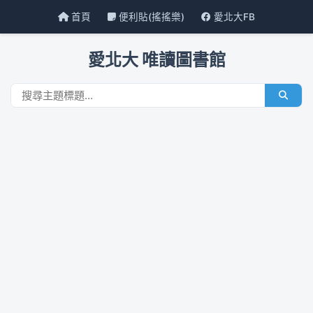
首頁
便利貼(搖搖樂)
愛北大FB
愛北大 唯讀圖書館