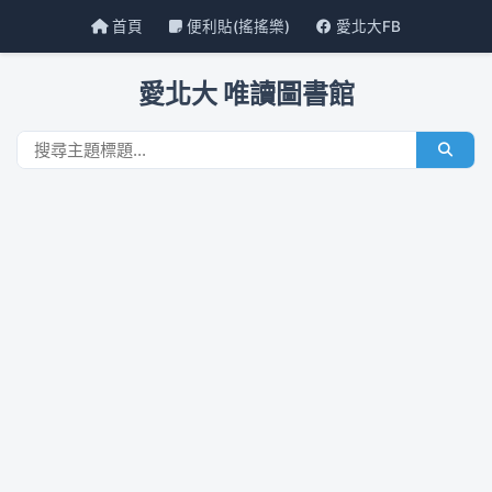
首頁
便利貼(搖搖樂)
愛北大FB
愛北大 唯讀圖書館