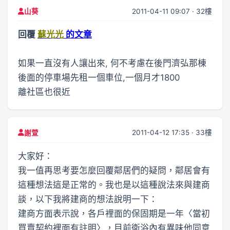
2011-04-11 09:07 · 32樓
山葵
回覆
蘇光光
的文章
如果一直沒有人讓出來, 何不考慮在後門濟弘那棟
後面的停車場先租一個車位,一個月才1800
離社區也很近
2011-04-12 17:35 · 33樓
謝萱
大家好：
我一值再思考要怎麼回覆鄰居們的疑問，鄰居會有
這種想法這是正常的。我也是以這種說法來與建商
談，以下我將建商的想法說明一下：
建商方面表示說，各戶裡面的保固期是一年〈當初
買賣契約裡面有註明〉，目前衛浴內有異味他同意