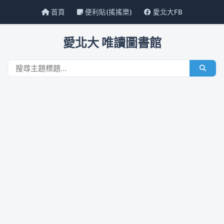
首頁
便利貼(搖搖樂)
愛北大FB
愛北大 唯讀圖書館