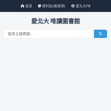
首頁
便利貼(搖搖樂)
愛北大FB
愛北大 唯讀圖書館