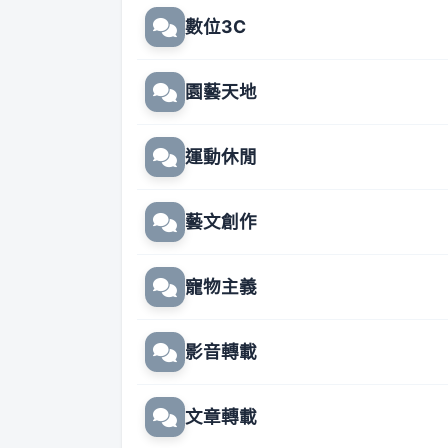
數位3C
園藝天地
運動休閒
藝文創作
寵物主義
影音轉載
文章轉載