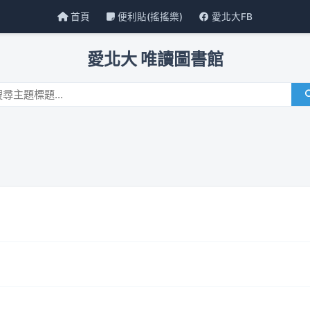
首頁
便利貼(搖搖樂)
愛北大FB
愛北大 唯讀圖書館