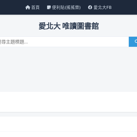
首頁
便利貼(搖搖樂)
愛北大FB
愛北大 唯讀圖書館