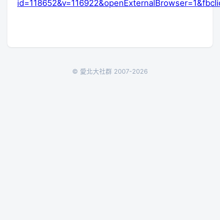
id=118652&v=116922&openExternalBrowser=1&fbc
© 愛北大社群 2007-2026