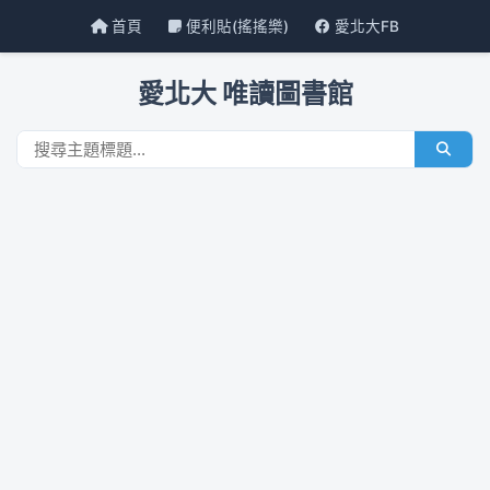
首頁
便利貼(搖搖樂)
愛北大FB
愛北大 唯讀圖書館