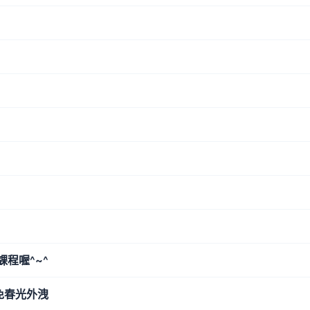
課程喔^~^
免春光外洩