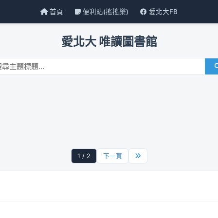
首頁
便利貼(搖搖樂)
愛北大FB
愛北大 唯讀圖書館
1 / 2
下一頁