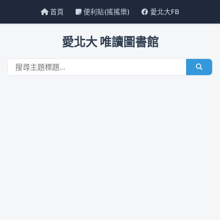
首頁
便利貼(搖搖樂)
愛北大FB
愛北大 唯讀圖書館