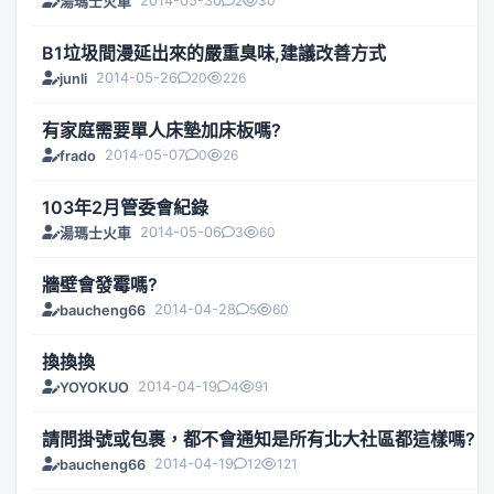
2014-05-30
2
30
湯瑪士火車
B1垃圾間漫延出來的嚴重臭味,建議改善方式
2014-05-26
20
226
junli
有家庭需要單人床墊加床板嗎?
2014-05-07
0
26
frado
103年2月管委會紀錄
2014-05-06
3
60
湯瑪士火車
牆壁會發霉嗎?
2014-04-28
5
60
baucheng66
換換換
2014-04-19
4
91
YOYOKUO
請問掛號或包裹，都不會通知是所有北大社區都這樣嗎?
2014-04-19
12
121
baucheng66