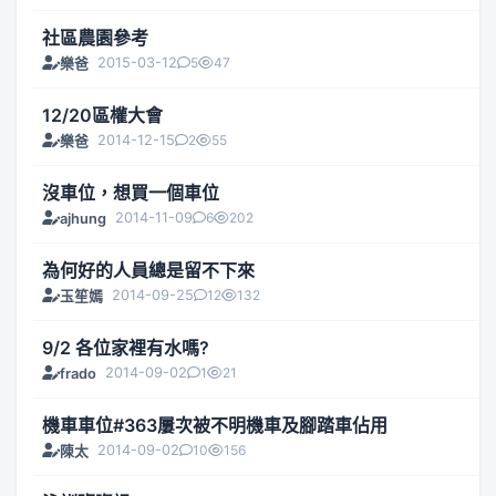
社區農園參考
2015-03-12
5
47
樂爸
12/20區權大會
2014-12-15
2
55
樂爸
沒車位，想買一個車位
2014-11-09
6
202
ajhung
為何好的人員總是留不下來
2014-09-25
12
132
玉笙嫣
9/2 各位家裡有水嗎?
2014-09-02
1
21
frado
機車車位#363屢次被不明機車及腳踏車佔用
2014-09-02
10
156
陳太