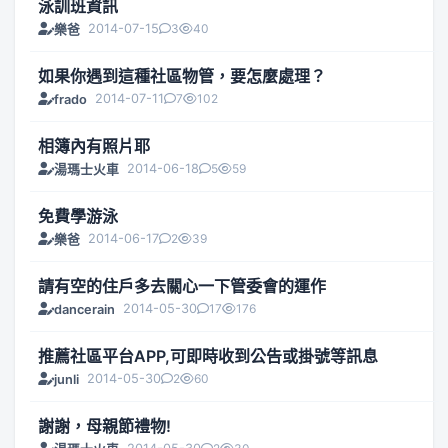
泳訓班資訊
2014-07-15
3
40
樂爸
如果你遇到這種社區物管，要怎麼處理？
2014-07-11
7
102
frado
相簿內有照片耶
2014-06-18
5
59
湯瑪士火車
免費學游泳
2014-06-17
2
39
樂爸
請有空的住戶多去關心一下管委會的運作
2014-05-30
17
176
dancerain
推薦社區平台APP,可即時收到公告或掛號等訊息
2014-05-30
2
60
junli
謝謝，母親節禮物!