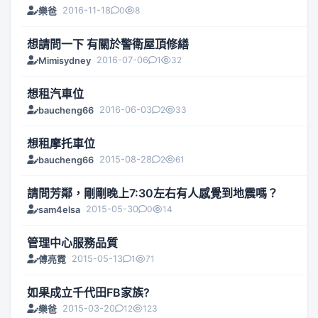
2016-11-18
0
8
樂爸
想請問一下 有關於警衛屋頂修繕
2016-07-06
1
32
Mimisydney
想租汽車位
2016-06-03
2
33
baucheng66
想租摩托車位
2015-08-28
2
61
baucheng66
請問芳鄰，剛剛晚上7:30左右有人感覺到地震嗎？
2015-05-30
0
14
sam4elsa
管理中心服務品質
2015-05-13
1
71
傅亮霓
如果成立千代田FB家族?
2015-03-20
12
123
樂爸