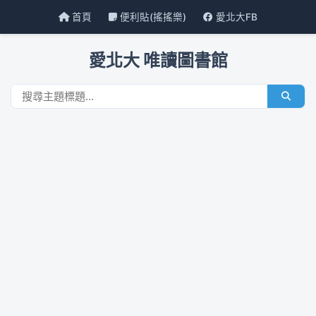
首頁
便利貼(搖搖樂)
愛北大FB
愛北大 唯讀圖書館