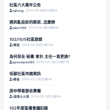
社區六大萬年公告
2014-04-08
10
84
ajhung
遇到亂投訴的鄰居..怎麼辦
2014-04-08
8
99
alex1190
102/10/5社區旅遊
2014-04-03
7
139
樂爸
為何保全.秘書.會計.主任一直更換?
2014-04-03
12
176
greenjewel93
低碳社區申請資訊
2014-03-23
3
34
樂爸
房仲帶看要收費囉
2014-03-19
3
46
湯瑪士火車
102年度區權會議記錄