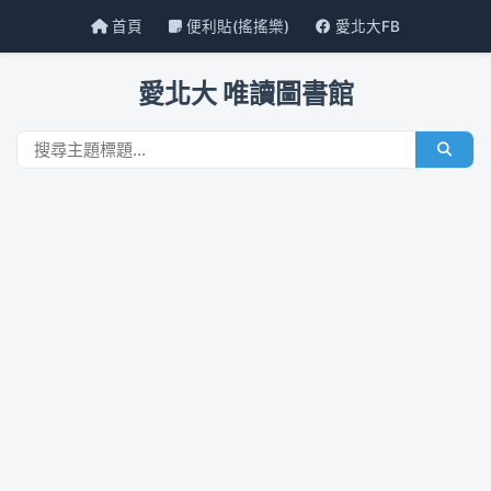
首頁
便利貼(搖搖樂)
愛北大FB
愛北大 唯讀圖書館