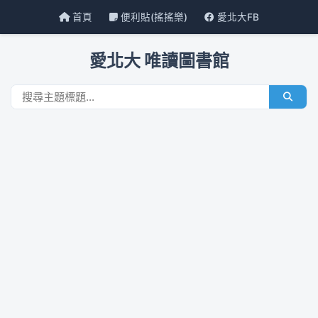
首頁
便利貼(搖搖樂)
愛北大FB
愛北大 唯讀圖書館