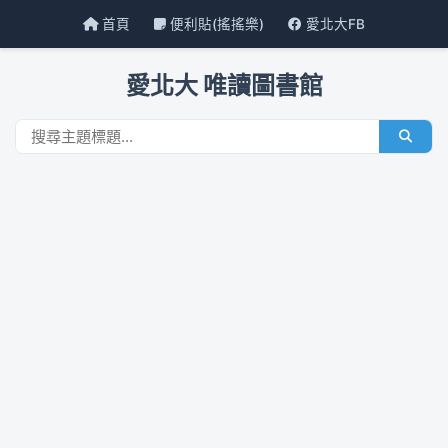
首頁
便利貼(搖搖樂)
愛北大FB
愛北大 唯讀圖書館