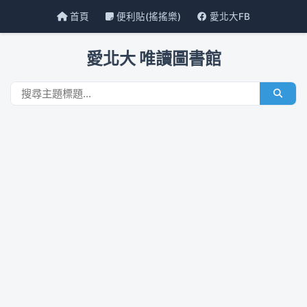
首頁
便利貼(搖搖樂)
愛北大FB
愛北大 唯讀圖書館