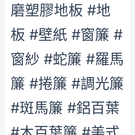
磨塑膠地板 #地
板 #壁紙 #窗簾 #
窗紗 #蛇簾 #羅馬
簾 #捲簾 #調光簾
#斑馬簾 #鋁百葉
#木百葉簾 #美式