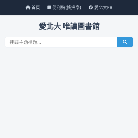
首頁
便利貼(搖搖樂)
愛北大FB
愛北大 唯讀圖書館