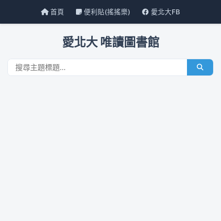
首頁
便利貼(搖搖樂)
愛北大FB
愛北大 唯讀圖書館