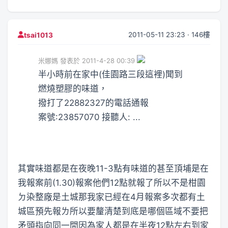
2011-05-11 23:23 · 146樓
tsai1013
米娜媽 發表於 2011-4-28 00:39
半小時前在家中(佳園路三段這裡)聞到
燃燒塑膠的味道，
撥打了22882327的電話通報
案號:23857070 接聽人: ...
其實味道都是在夜晚11-3點有味道的甚至頂埔是在
我報案前(1.30)報案他們12點就報了所以不是柑園
ㄉ染整廠是土城那我家已經在4月報案多次都有土
城區預先報ㄌ所以要釐清楚到底是哪個區域不要把
矛頭指向同一間因為家人都是在半夜12點左右到家