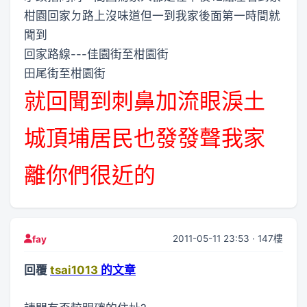
柑園回家ㄉ路上沒味道但一到我家後面第一時間就
聞到
回家路線---佳園街至柑園街
田尾街至柑園街
就回聞到刺鼻加流眼淚土
城頂埔居民也發發聲我家
離你們很近的
2011-05-11 23:53 · 147樓
fay
回覆
tsai1013
的文章