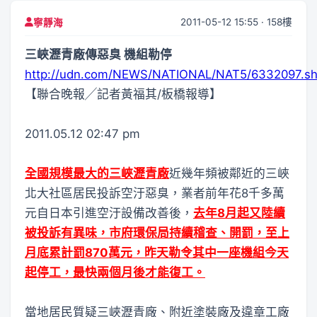
2011-05-12 15:55 · 158樓
寧靜海
三峽瀝青廠傳惡臭 機組勒停
http://udn.com/NEWS/NATIONAL/NAT5/6332097.sh
【聯合晚報╱記者黃福其/板橋報導】
2011.05.12 02:47 pm
全國規模最大的三峽瀝青廠
近幾年頻被鄰近的三峽
北大社區居民投訴空汙惡臭，業者前年花8千多萬
元自日本引進空汙設備改善後，
去年8月起又陸續
被投訴有異味，市府環保局持續稽查、開罰，至上
月底累計罰870萬元，昨天勒令其中一座機組今天
起停工，最快兩個月後才能復工。
當地居民質疑三峽瀝青廠、附近塗裝廠及違章工廠