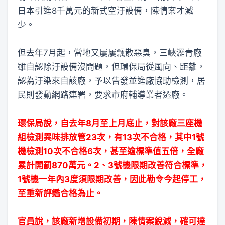
日本引進8千萬元的新式空汙設備，陳情案才減
少。
但去年7月起，當地又屢屢飄散惡臭，三峽瀝青廠
雖自認除汙設備沒問題，但環保局從風向、距離，
認為汙染來自該廠，予以告發並進廠協助檢測，居
民則發動網路連署，要求市府輔導業者遷廠。
環保局說，自去年8月至上月底止，對該廠三座機
組檢測異味排放管23次，有13次不合格，其中1號
機檢測10次不合格6次，甚至逾標準值五倍，全廠
累計開罰870萬元。2、3號機限期改善符合標準，
1號機一年內3度須限期改善，因此勒令今起停工，
至重新評鑑合格為止。
官員說，該廠新增設備初期，陳情案銳減，確可達