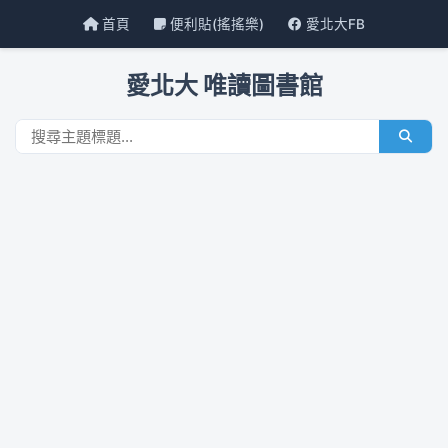
首頁
便利貼(搖搖樂)
愛北大FB
愛北大 唯讀圖書館