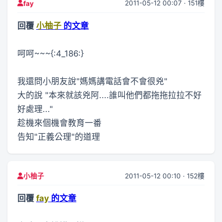
2011-05-12 00:07 · 151樓
fay
回覆
小柚子
的文章
呵呵~~~{:4_186:}
我還問小朋友說"媽媽講電話會不會很兇"
大的說 "本來就該兇阿....誰叫他們都拖拖拉拉不好
好處理..."
趁機來個機會教育一番
告知"正義公理"的道理
2011-05-12 00:10 · 152樓
小柚子
回覆
fay
的文章