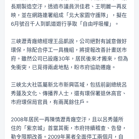
長期製造空汙，透過市議員洪佳君、王明麗一再反
映，並在網路連署組成「北大家園守護隊」，擬在
6月號召千人到凱道遊行爭取「自由呼吸權」。
三峽瀝青廠總經理王品凱說，公司絕對有誠意做好
環保，除配合停工一具機組，將提報改善計畫送市
府。雖然公司已設廠30年，居民後來才搬來，但為
免衝突，已覓得兩處地點，盼市府協助遷廠。
三峽北大社區屬新北市新興區域，包括前副總統呂
秀蓮及文化、傳播界人士，還有環保署退休高官、
市府環保局官員，有兩萬餘住戶。
2008年居民一再陳情瀝青廠空汙，且以呂秀蓮所
住的「紫京城」首當其衝，市府持續稽查、告發，
勒令限期改善。2009年業者全面停工兩個月，自