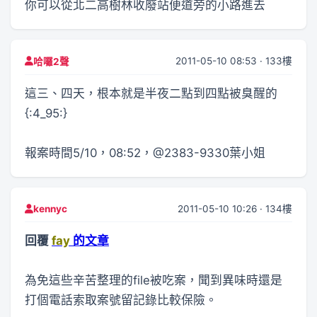
你可以從北二高樹林收廢站便道旁的小路進去
2011-05-10 08:53 · 133樓
哈囉2聲
這三、四天，根本就是半夜二點到四點被臭醒的
{:4_95:}
報案時間5/10，08:52，@2383-9330葉小姐
2011-05-10 10:26 · 134樓
kennyc
回覆
fay
的文章
為免這些辛苦整理的file被吃案，聞到異味時還是
打個電話索取案號留記錄比較保險。