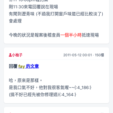
剛11:30來電回覆說在現場
有聞到瀝青味 (不過我打開窗戶味道已經比較淡了)
會處理
今晚的狀況是報案後稽查員
一個半小時
抵達現場
2011-05-12 00:01 · 150樓
小柚子
回覆
fay
的文章
哈，原來是那樣。
是我口氣不好，他對我很客氣喔~~{:4_186:}
(搞不好已經先被你修理過){:4_164:}