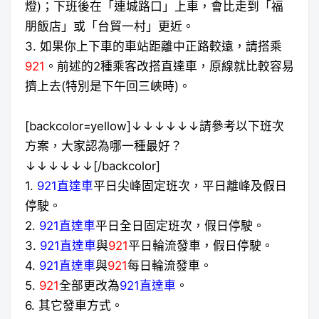
燈)；下班後在「連城路口」上車，會比走到「福
朋飯店」或「台貿一村」更近。
3. 如果你上下車的車站距離中正路較遠，請搭乘
921
。前述的2種乘客改搭直達車，原線就比較容易
擠上去(特別是下午
回三峽時)
。
[backcolor=yellow]↓↓↓↓↓↓請參考以下班次
方案，大家認為哪一種最好？
↓↓↓↓↓↓[/backcolor]
1.
921直達車
平日尖峰固定班次，平日離峰及假日
停駛。
2.
921直達車
平日全日固定班次，假日停駛。
3.
921直達車
與
921
平日
輪流發車，假日停駛。
4.
921直達車
與
921
每日
輪流發車。
5.
921
全部更改為
921直達車
。
6. 其它發車方式。