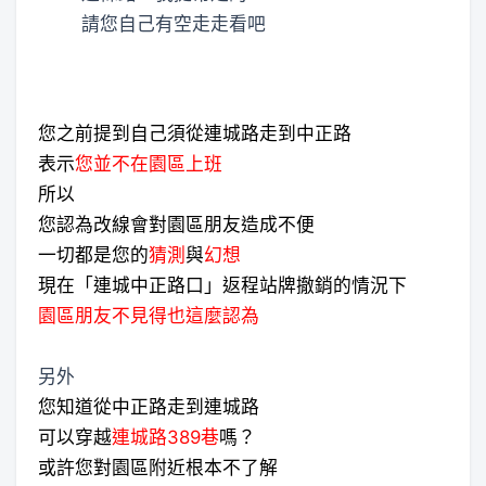
請您自己有空走走看吧
您之前提到自己須從連城路走到中正路
表示
您並不在園區上班
所以
您認為改線會對園區朋友造成不便
一切都是您的
猜測
與
幻想
現在「連城中正路口」返程站牌撤銷的
情況下
園區朋友不見得也這麼認為
另外
您知道從中正路走到連城路
可以穿越
連城路389巷
嗎？
或許您對園區附近根本不了解