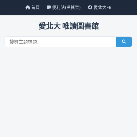
首頁
便利貼(搖搖樂)
愛北大FB
愛北大 唯讀圖書館