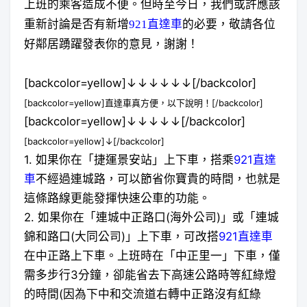
上班的乘客造成不便。但時至今日，我們或許應該
重新討論是否有新增
921直達車
的必要，敬請各位
好鄰居踴躍發表你的意見，謝謝！
[backcolor=yellow]↓↓↓↓↓↓[/backcolor]
[backcolor=yellow]直達車真方便，以下說明！[/backcolor]
[backcolor=yellow]↓↓↓↓↓[/backcolor]
[backcolor=yellow]↓[/backcolor]
1. 如果你在「捷運景安站」上下車，搭乘
921直達
車
不經過連城路，可以節省你寶貴的時間，也就是
這條路線更能發揮快速公車的功能。
2. 如果你在「連城中正路口(海外公司)」或「連城
錦和路口(大同公司)」上下車，可改搭
921直達車
在中正路上下車。上班時在「中正里一」下車，僅
需多步行3分鐘，卻能省去下高速公路時等紅綠燈
的時間(因為下中和交流道右轉中正路沒有紅綠