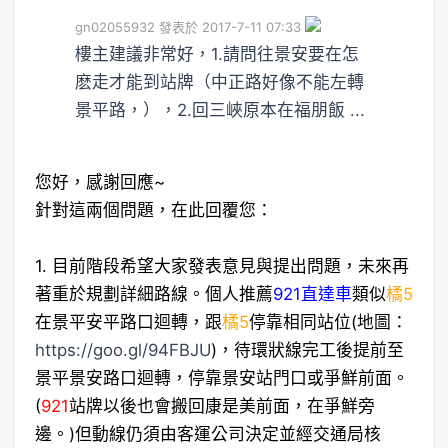
gn02055932 發表於 2017-7-11 07:33
樓主建議非常好，1.請問往景安要在怎
麽走才能到站牌（中正路好像不能左轉
景平路，），2.回三峽原本在福朋飯 ...
您好，感謝回應~
針對這兩個問題，在此回覆您：
1. 目前階段希望大家發表意見與提出問題，未來再
著重於規劃詳細路線。個人推薦
921直達車
類似
橘5
在景平安平路口迴轉，跟
橘5
停靠相同站位(地圖：
https://goo.gl/94FBJU
)，待環狀線完工後提前至
景平景安路口迴轉，停靠景安站門口或爭鮮前面。
(
921
站牌以後也會搬回康是美前面，在爭鮮旁
邊。)但動線仍須由客運公司決定並經交通局核