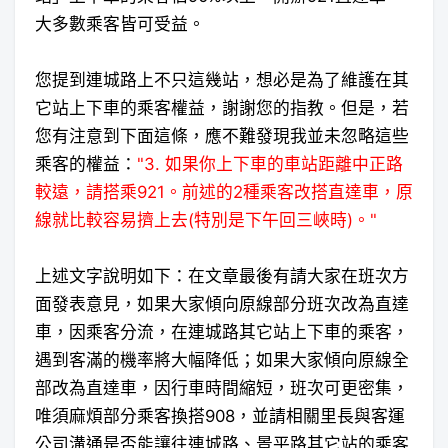
大多數乘客皆可受益。
您提到連城路上不只這幾站，想必是為了維護在其
它站上下車的乘客權益，謝謝您的指教。但是，若
您有注意到下面這條，
應不難發現我並未忽略這些
乘客的權益
：
"3. 如果你上下車的車站距離中正路
較遠，請搭乘921。前述的2種乘客改搭直達車，原
線就比較容易擠上去(特別是下午回三峽時)。"
上述文字說明如下：在文章最後有請大家在班次方
面發表意見，如果大家傾向原線部分班次改為直達
車，因乘客分流，在連城路其它站上下車的乘客，
遇到客滿的機率將大幅降低；如果大家傾向原線全
部改為直達車，因行車時間縮短，班次可更密集，
唯須麻煩部分乘客換搭908，並請相關里長與客運
公司溝通是否能讓往連城路、景平路其它站的乘客