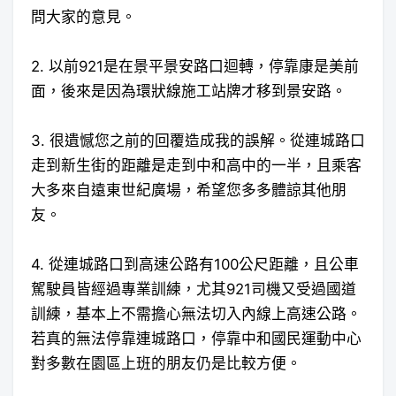
問大家的意見。
2. 以前921是在景平景安路口迴轉，停靠康是美前
面，後來是因為環狀線施工站牌才移到景安路。
3. 很遺憾您之前的回覆造成我的誤解。從連城路口
走到新生街的距離是走到中和高中的一半，且乘客
大多來自遠東世紀廣場，希望您多多體諒其他朋
友。
4. 從連城路口到高速公路有100公尺距離，且公車
駕駛員皆經過專業訓練，尤其921司機又受過國道
訓練，基本上不需擔心無法切入內線上高速公路。
若真的無法停靠連城路口，停靠中和國民運動中心
對多數在園區上班的朋友仍是比較方便。