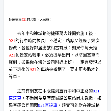
各位搭乘
921
的芳鄰，大家好：
去年中和連城路的捷運萬大線開始施工後，
921
的行車時間拉長且不穩定，路線又經歷了幾次
修改，各位好鄰居應該相當有感：如果你每天搭
921
到景安站轉車，必須提早出門，以防因塞車而
遲到；如果你在海外公司附近上班，一定有發現以
前下班後等
921
的車站被撤銷了，要走更多路才能
等車。
之前有網友在本版提到直行中和中正路的
921
直達車
，不過因為當時連城路公車站尚未裁撤，如
果客運公司開闢
921直達車
，確實可能對在連城路