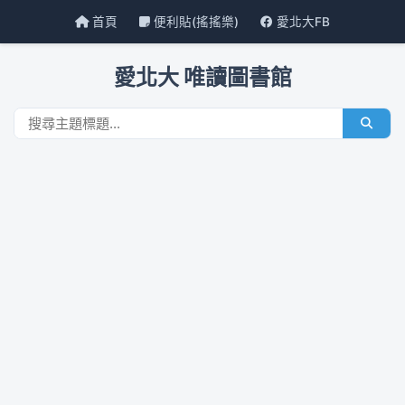
首頁
便利貼(搖搖樂)
愛北大FB
愛北大 唯讀圖書館