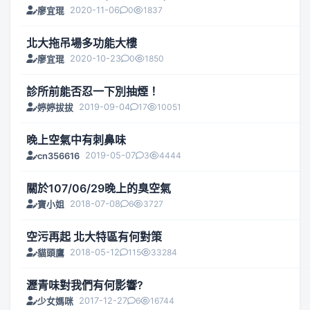
2020-11-06
0
1837
廖宜琨
北大拖吊場多功能大樓
2020-10-23
0
1850
廖宜琨
診所前能否忍一下別抽煙！
2019-09-04
17
10051
婷婷拔拔
晚上空氣中有刺鼻味
2019-05-07
3
4444
cn356616
關於107/06/29晚上的臭空氣
2018-07-08
6
3727
寶小姐
空污再起 北大特區有何對策
2018-05-12
115
33284
貓頭鷹
瀝青味對我們有何影響?
2017-12-27
6
16744
少女媽咪