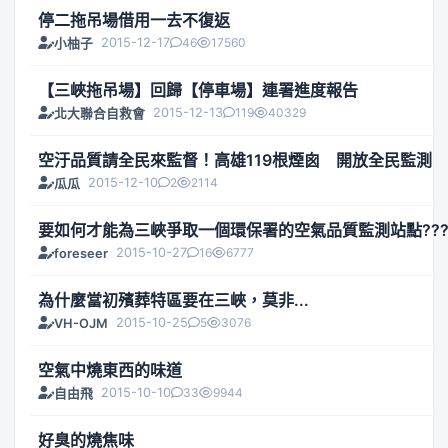
停二拖吊場借用一去不復返
2015-12-17
46
17560
小柚子
【三峽拖吊場】回歸【停車場】連署進度報告
2015-12-13
119
40329
北大聯合自救會
空汙品質請全民來監督！高雄119根煙囪 開放全民監測
2015-12-10
2
2114
瓜瓜
要如何才能為三峽爭取一個環保署的空氣品質監測站點???..
2015-10-27
16
6777
foreseer
為什麼當初殯葬特區要在三峽，莫非...
2015-10-25
5
3076
VH-OJM
空氣中燒東西的味道
2015-10-10
33
9944
自由飛
好臭的燒焦味