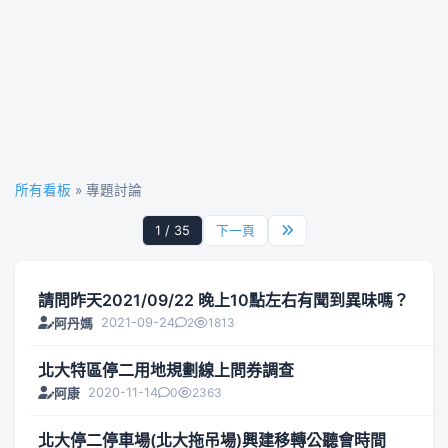
所有看板
» 專題討論
1 / 35
下一頁
請問昨天2021/09/22 晚上10點左右有聞到異味嗎？
2021-09-24
2
1813
阿丹媽
北大特區停二用地規劃線上問券調查
2020-11-14
0
2363
阿康
北大停二停車場(北大拖吊場)興建移轉公聽會時間