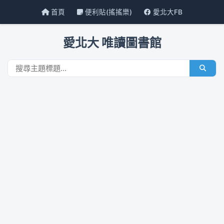
首頁
便利貼(搖搖樂)
愛北大FB
愛北大 唯讀圖書館