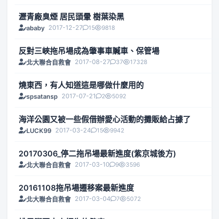
瀝青廠臭煙 居民頭暈 樹葉染黑
2017-12-27
15
9818
ababy
反對三峽拖吊場成為肇事車贓車、保管場
2017-08-27
37
17328
北大聯合自救會
燒東西，有人知道這是哪做什麼用的
2017-07-21
2
5092
spsatansp
海洋公園又被一些假借辦愛心活動的攤販給占據了
2017-03-24
15
9942
LUCK99
20170306_停二拖吊場最新進度(紫京城後方)
2017-03-10
9
3596
北大聯合自救會
20161108拖吊場遷移案最新進度
2017-03-04
7
5072
北大聯合自救會