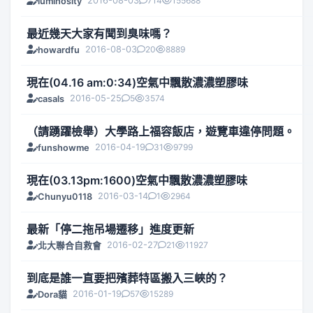
2016-08-03
714
155688
luminosity
最近幾天大家有聞到臭味嗎？
2016-08-03
20
8889
howardfu
現在(04.16 am:0:34)空氣中飄散濃濃塑膠味
2016-05-25
5
3574
casals
（請踴躍檢舉）大學路上福容飯店，遊覽車違停問題。
2016-04-19
31
9799
funshowme
現在(03.13pm:1600)空氣中飄散濃濃塑膠味
2016-03-14
1
2964
Chunyu0118
最新「停二拖吊場遷移」進度更新
2016-02-27
21
11927
北大聯合自救會
到底是誰一直要把殯葬特區搬入三峽的？
2016-01-19
57
15289
Dora貓