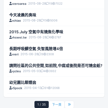
2015-08-28
15
7022
zeroarea
今天凌晨的臭味
2015-08-28
15
5006
chiao
2015.July 空氣中有燒焦化學味
2015-08-28
6
2787
hswei.tw
長期呼吸髒空氣 失智風險增4倍
2015-06-28
3
2308
veri
請問社區的公共空間,如前院,中庭或後院是否可燒金紙?
2015-05-03
4
3932
ycleu
幼兒園比鄰煙囪
2015-04-13
31
12068
Spock
1 / 35
下一頁