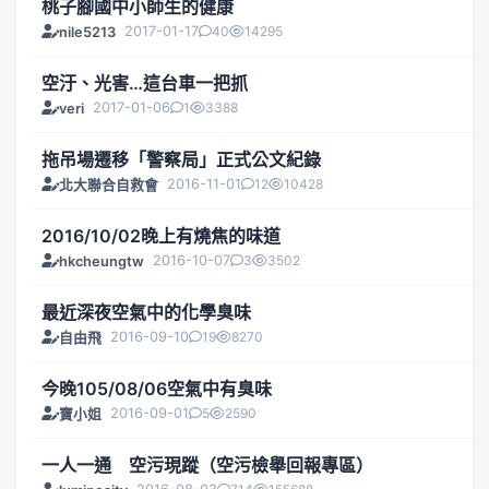
桃子腳國中小師生的健康
2017-01-17
40
14295
nile5213
空汙、光害…這台車一把抓
2017-01-06
1
3388
veri
拖吊場遷移「警察局」正式公文紀錄
2016-11-01
12
10428
北大聯合自救會
2016/10/02晚上有燒焦的味道
2016-10-07
3
3502
hkcheungtw
最近深夜空氣中的化學臭味
2016-09-10
19
8270
自由飛
今晚105/08/06空氣中有臭味
2016-09-01
5
2590
寶小姐
一人一通 空污現蹤（空污檢舉回報專區）