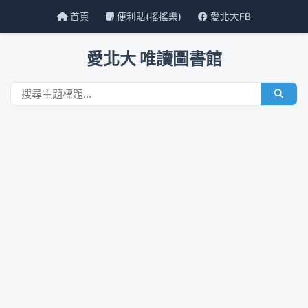
首頁
便利貼(搖搖樂)
愛北大FB
愛北大 唯讀圖書館