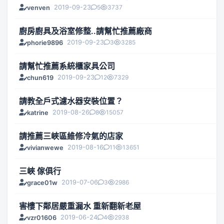
2019-09-23
5
3737
venven
廚房廚具及浴室修整..請幫忙推薦廠商
2019-09-23
3
3285
phorie9896
請幫忙推薦系統櫃家具公司
2019-09-23
12
7329
chun619
請教全戶式濾水器安裝位置？
2019-08-26
8
15057
katrine
請推薦三峽區維修冷氣的店家
2019-08-16
11
13651
vivianwewe
三峽 傢俱行
2019-07-06
3
2986
grace01w
害樓下鄰居嚴重漏水 重新翻新老屋
2019-06-24
4
2938
vzr01606