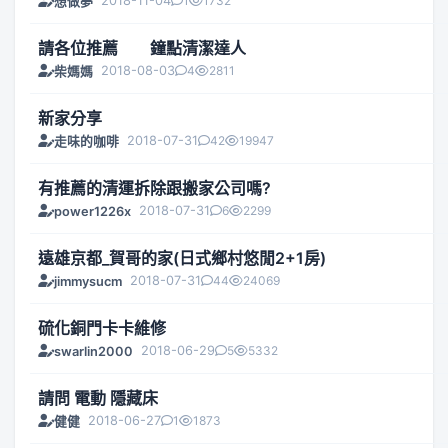
2018-11-04
1
1732
想做夢
請各位推薦 鐘點清潔達人
2018-08-03
4
2811
柴媽媽
新家分享
2018-07-31
42
19947
走味的咖啡
有推薦的清運拆除跟搬家公司嗎?
2018-07-31
6
2299
power1226x
遠雄京都_賀哥的家(日式鄉村悠閒2+1房)
2018-07-31
44
24069
jimmysucm
硫化銅門卡卡維修
2018-06-29
5
5332
swarlin2000
請問 電動 隱藏床
2018-06-27
1
1873
健健