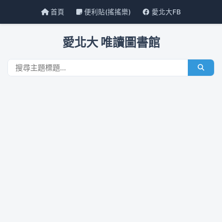
首頁
便利貼(搖搖樂)
愛北大FB
愛北大 唯讀圖書館