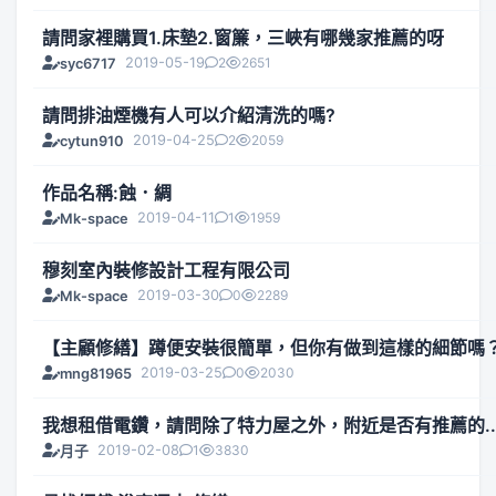
請問家裡購買1.床墊2.窗簾，三峽有哪幾家推薦的呀
2019-05-19
2
2651
syc6717
請問排油煙機有人可以介紹清洗的嗎?
2019-04-25
2
2059
cytun910
作品名稱:蝕．綢
2019-04-11
1
1959
Mk-space
穆刻室內裝修設計工程有限公司
2019-03-30
0
2289
Mk-space
【主顧修繕】蹲便安裝很簡單，但你有做到這樣的細節嗎
2019-03-25
0
2030
mng81965
我想租借電鑽，請問除了特力屋之外，附近是否有推薦的..
2019-02-08
1
3830
月子