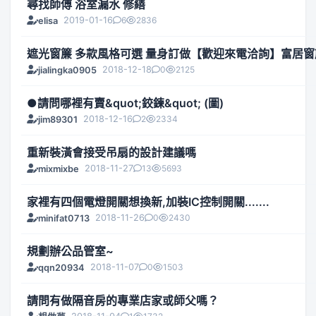
尋找師傅 浴室漏水 修繕
2019-01-16
6
2836
elisa
遮光窗簾 多款風格可選 量身訂做【歡迎來電洽詢】富居窗
2018-12-18
0
2125
jialingka0905
●請問哪裡有賣&quot;鉸鍊&quot; (圖)
2018-12-16
2
2334
jim89301
重新裝潢會接受吊扇的設計建議嗎
2018-11-27
13
5693
mixmixbe
家裡有四個電燈開關想換新,加裝IC控制開關.......
2018-11-26
0
2430
minifat0713
規劃辦公品管室~
2018-11-07
0
1503
qqn20934
請問有做隔音房的專業店家或師父嗎？